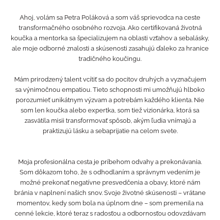
Ahoj, volám sa Petra Poláková a som váš sprievodca na ceste
transformačného osobného rozvoja. Ako certifikovaná životná
koučka a mentorka sa špecializujem na oblasti vzťahov a sebalásky,
ale moje odborné znalosti a skúsenosti zasahujú ďaleko za hranice
tradičného koučingu.
Mám prirodzený talent vcítiť sa do pocitov druhých a vyznačujem
sa výnimočnou empatiou. Tieto schopnosti mi umožňujú hlboko
porozumieť unikátnym výzvam a potrebám každého klienta. Nie
som len koučka alebo expertka, som tiež vizionárka, ktorá sa
zasvätila misii transformovať spôsob, akým ľudia vnímajú a
praktizujú lásku a sebaprijatie na celom svete.
Moja profesionálna cesta je príbehom odvahy a prekonávania.
Som dôkazom toho, že s odhodlaním a správnym vedením je
možné prekonať negatívne presvedčenia a obavy, ktoré nám
bránia v naplnení našich snov. Svoje životné skúsenosti – vrátane
momentov, kedy som bola na úplnom dne – som premenila na
cenné lekcie, ktoré teraz s radosťou a odbornosťou odovzdávam