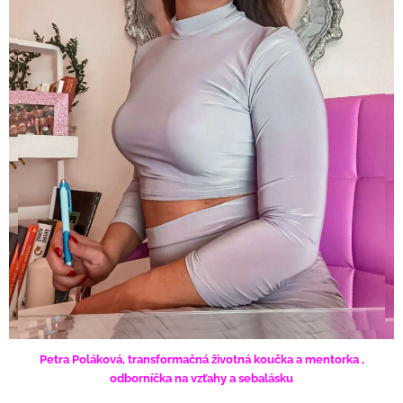
Petra Poláková, transformačná životná koučka a mentorka ,
odborníčka na vzťahy a sebalásku