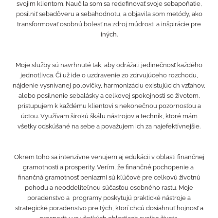
svojim klientom. Naučila som sa redefinovať svoje sebapoňatie,
posilniť sebadôveru a sebahodnotu, a objavila som metódy, ako
transformovať osobnú bolesť na zdroj múdrosti a inšpirácie pre
iných.
Moje služby sú navrhnuté tak, aby odrážali jedinečnosť každého
jednotlivca. Či už ide o uzdravenie zo zdrvujúceho rozchodu,
nájdenie vysnívanej polovičky, harmonizáciu existujúcich vzťahov,
alebo posilnenie sebalásky a celkovej spokojnosti so životom,
pristupujem k každému klientovi s nekonečnou pozornosťou a
úctou. Využívam širokú škálu nástrojov a techník, ktoré mám
všetky odskúšané na sebe a považujem ich za najefektívnejšie.
Okrem toho sa intenzívne venujem aj edukácii v oblasti finančnej
gramotnosti a prosperity. Verím, že finančné pochopenie a
finančná gramotnosť peniazmi sú kľúčové pre celkovú životnú
pohodu a neoddeliteľnou súčasťou osobného rastu. Moje
poradenstvo a programy poskytujú praktické nástroje a
strategické poradenstvo pre tých, ktorí chcú dosiahnuť hojnosť a